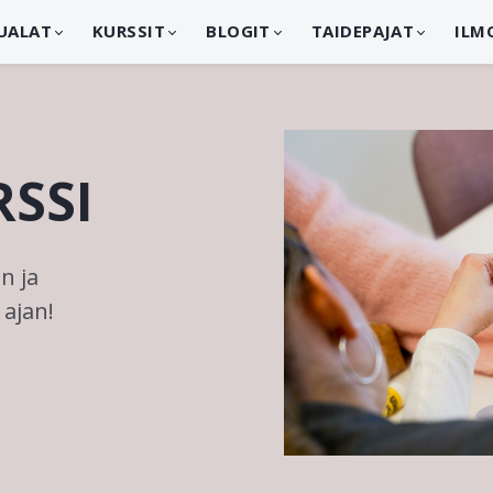
UALAT
KURSSIT
BLOGIT
TAIDEPAJAT
ILM
RSSI
n ja
ajan!