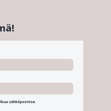
hmä!
 alkua sähköpostitse.