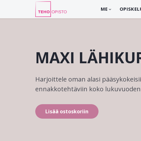
ME
OPISKEL
MAXI LÄHIKU
Harjoittele oman alasi pääsykokeisii
ennakkotehtäviin koko lukuvuoden 
Lisää ostoskoriin