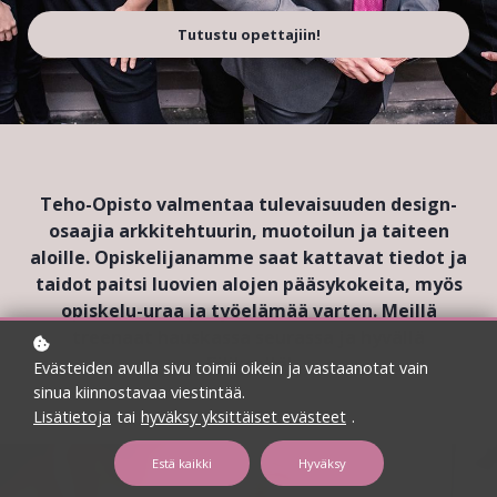
Tutustu opettajiin!
Teho-Opisto valmentaa tulevaisuuden design-
osaajia arkkitehtuurin, muotoilun ja taiteen
aloille. Opiskelijanamme saat kattavat tiedot ja
taidot paitsi luovien alojen pääsykokeita, myös
opiskelu-uraa ja työelämää varten. Meillä
treenaat hauskassa seurassa ja hyvällä
fiiliksellä!
Evästeiden avulla sivu toimii oikein ja vastaanotat vain
sinua kiinnostavaa viestintää.
Lisätietoja
tai
hyväksy yksittäiset evästeet
.
Estä kaikki
Hyväksy