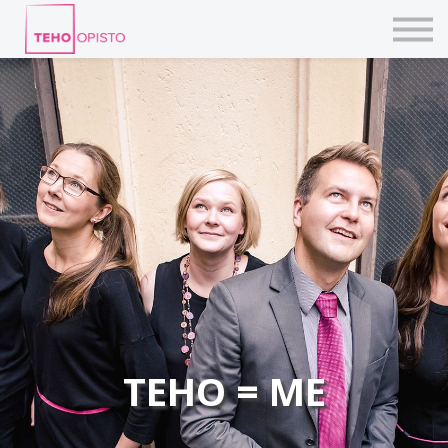
KURSSIT
BLOGIT
TAIDEPAJAT
ILMOITTAUDU
KIRJAUDU TEHOVERKKOON
TEHO = ME