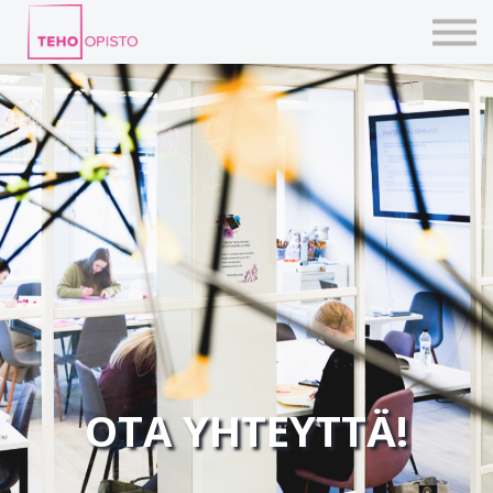
KURSSIT
BLOGIT
TAIDEPAJAT
ILMOITTAUDU
KIRJAUDU TEHOVERKKOON
OTA YHTEYTTÄ!