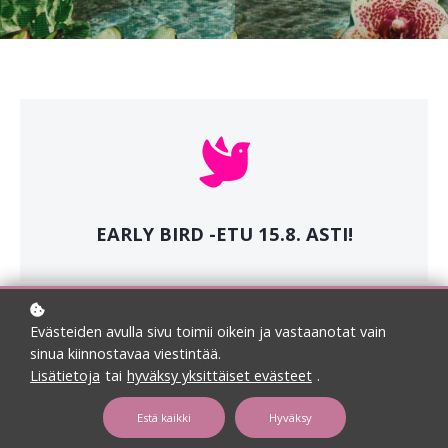
EARLY BIRD -ETU 15.8. ASTI!
Evästeiden avulla sivu toimii oikein ja vastaanotat vain
sinua kiinnostavaa viestintää.
MAXI
Lisätietoja
tai
hyväksy yksittäiset evästeet
.
Opetus alkaa viikolla 38. / 14.9. alkava viikko
Estä kaikki
Hyväksy