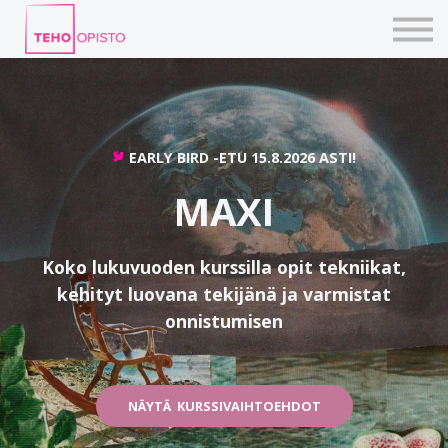
KURSSIT
BLOGIT
TAIDEPAJAT
ILMOITTAUDU
KIRJAUDU TEHOVERKKOON
EARLY BIRD -ETU 15.8.2026 ASTI!
MAXI
Koko lukuvuoden kurssilla opit tekniikat,
kehityt luovana tekijänä ja varmistat
onnistumisen
NÄYTÄ KURSSIVAIHTOEHDOT