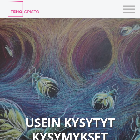
KURSSIT
BLOGIT
TAIDEPAJAT
ILMOITTAUDU
KIRJAUDU TEHOVERKKOON
USEIN KYSYTYT
KYSYMYKSET