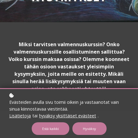
Miksi tarvitsen valmennuskurssin? Onko
valmennuskurssille osallistuminen sallittua?
Voiko kurssin maksaa osissa? Olemme koonneet
tähän osioon vastaukset yleisimpiin
kysymyksiin, joita meille on esitetty. Mikäli
sinulla herää lisäkysymyksiä tai muuten vaan
asiaa, ota rohkeasti yhteyttä!
Evästeiden avulla sivu toimii oikein ja vastaanotat vain
sinua kiinnostavaa viestintää.
Lisätietoja
tai
hyväksy yksittäiset evästeet
.
Estä kaikki
Hyväksy