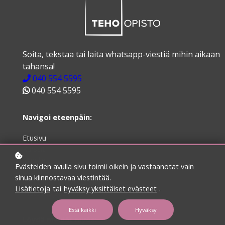
Soita, tekstaa tai laita whatsapp-viestiä mihin aikaan
tahansa!
040 554 5595
040 554 5595
Navigoi eteenpäin:
Etusivu
Kurssit
Minulle
Evästeiden avulla sivu toimii oikein ja vastaanotat vain
Ota yhteyttä
sinua kiinnostavaa viestintää.
Peruutus- ja toimitusehdot
Lisätietoja
tai
hyväksy yksittäiset evästeet
.
Tietosuojaseloste
Estä kaikki
Hyväksy
Löydä meidät myös: