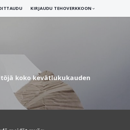
OITTAUDU
KIRJAUDU TEHOVERKKOON
sältöjä koko kevätlukukauden