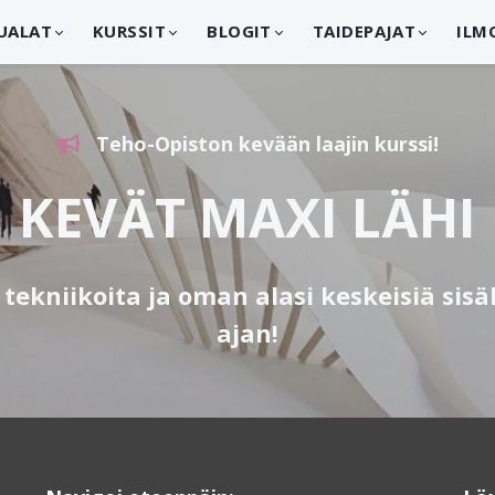
UALAT
KURSSIT
BLOGIT
TAIDEPAJAT
ILM
Teho-Opiston kevään laajin kurssi!
KEVÄT MAXI LÄHI
 tekniikoita ja oman alasi keskeisiä si
ajan!