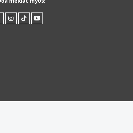
ydä meidät myös: