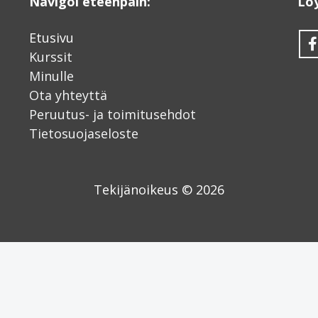
Navigoi eteenpäin:
Lö
Etusivu
Kurssit
Minulle
Ota yhteyttä
Peruutus- ja toimitusehdot
Tietosuojaseloste
Tekijänoikeus © 2026