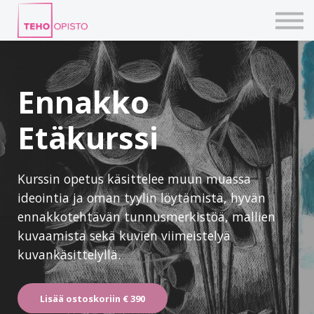
KURSSIT
BLOGIT
TAIDEPAJAT
ILMOITTAUDU
Ennakko
KIRJAUDU TEHOVERKKOON
Etäkurssi
Kurssin opetus käsittelee muun muassa
ideointia ja oman tyylin löytämistä, hyvän
ennakkotehtävän tunnusmerkistöä, mallien
kuvaamista sekä kuvien viimeistelyä
kuvankäsittelyllä.
Lisää ostoskoriin
€ 390