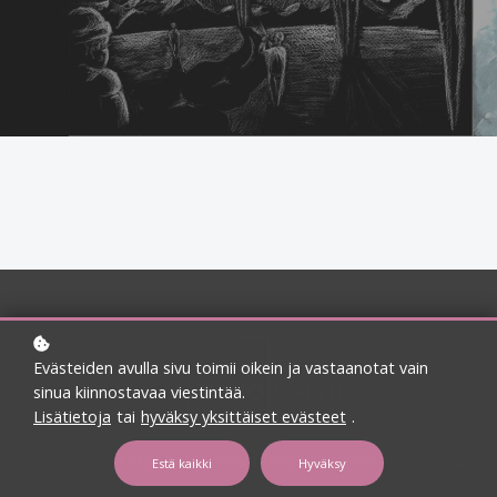
Evästeiden avulla sivu toimii oikein ja vastaanotat vain
sinua kiinnostavaa viestintää.
Lisätietoja
tai
hyväksy yksittäiset evästeet
.
Soita, tekstaa tai laita whatsapp-viestiä mihin aikaan
Estä kaikki
Hyväksy
tahansa!