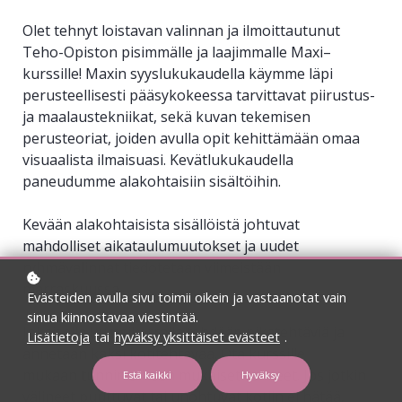
Olet tehnyt loistavan valinnan ja ilmoittautunut
Teho-Opiston pisimmälle ja laajimmalle Maxi
–
kurssille! Maxin syyslukukaudella käymme läpi
perusteellisesti pääsykokeessa tarvittavat
piirustus-
ja maalaustekniikat, sekä kuvan tekemisen
perusteoriat, joiden avulla opit kehittämään omaa
visuaalista ilmaisuasi.
Kevätlukukaudella
paneudumme alakohtaisiin sisältöihin.
Kevään alakohtaisista sisällöistä johtuvat
mahdolliset aikataulumuutokset ja uudet
ryhmävalinnat tiedotetaan viimeistään
marraskuussa.
Evästeiden avulla sivu toimii oikein ja vastaanotat vain
sinua kiinnostavaa viestintää.
Jokaisella kurssikerralla tehdään pikatehtäviä ja
Lisätietoja
tai
hyväksy yksittäiset evästeet
.
annetaan kaksi kotitehtävää. Ota kurssille
mukaan
tunnin aiheen mukaiset välineet. Jos jotkin
Estä kaikki
Hyväksy
välineet puuttuvat tai unohtuvat kotiin ei hätää,