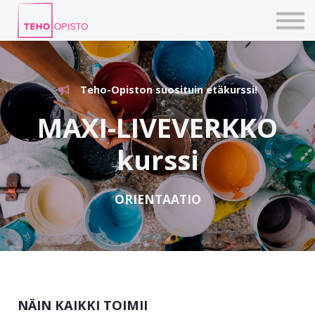
KURSSIT
BLOGIT
TAIDEPAJAT
ILMOITTAUDU
Teho-Opiston suosituin etäkurssi!
KIRJAUDU TEHOVERKKOON
MAXI-LIVEVERKKO
kurssi
ORIENTAATIO
NÄIN KAIKKI TOIMII