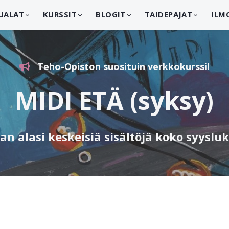
UALAT
KURSSIT
BLOGIT
TAIDEPAJAT
ILM
Teho-Opiston suosituin verkkokurssi!
MIDI ETÄ (syksy)
an alasi keskeisiä sisältöjä koko syysl