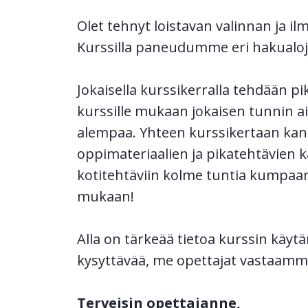
Olet tehnyt loistavan valinnan ja 
Kurssilla
paneudumme eri hakualojen 
Jokaisella kurssikerralla tehdään p
kurssille mukaan
jokaisen tunnin ai
alempaa. Yhteen kurssikertaan kann
oppimateriaalien ja pikatehtävien 
kotitehtäviin kolme tuntia kumpaan
mukaan!
Alla on tärkeää tietoa kurssin käytän
kysyttävää, me
opettajat vastaamm
Terveisin opettajanne,