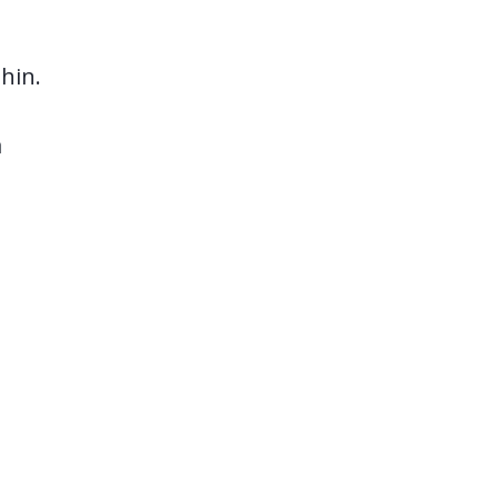
hin.
a