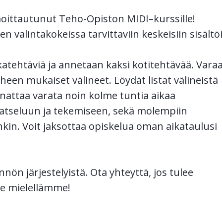
ilmoittautunut Teho-Opiston MIDI
–kurssille!
valintakokeissa tarvittaviin keskeisiin sisältöi
ikatehtäviä ja annetaan kaksi kotitehtävää. Vara
heen mukaiset välineet. Löydät listat välineistä
attaa varata noin kolme tuntia aikaa
katseluun ja tekemiseen, sekä molempiin
kin. Voit jaksottaa opiskelua oman aikataulusi
nön järjestelyistä. Ota yhteyttä, jos tulee
e mielellämme!