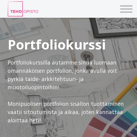
KURSSIT
BLOGIT
TAIDEPAJAT
ILMOITTAUDU
Portfoliokurssi
KIRJAUDU TEHOVERKKOON
Portfoliokurssilla autamme sinua luomaan
omannäköisen portfolion, jonka avulla voit
pyrkiä taide- arkkitehtuuri- ja
muotoiluopintoihin!
Monipuolisen portfolion sisällön tuottaminen
vaatii sitoutumista ja aikaa, joten kannattaa
aloittaa heti!