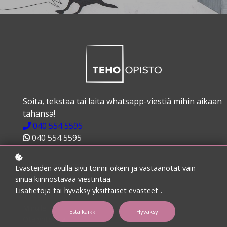
Soita, tekstaa tai laita whatsapp-viestiä mihin aikaan
tahansa!
040 554 5595
040 554 5595
Navigoi eteenpäin:
Evästeiden avulla sivu toimii oikein ja vastaanotat vain
sinua kiinnostavaa viestintää.
Etusivu
Lisätietoja
tai
hyväksy yksittäiset evästeet
.
Kurssit
Minulle
Estä kaikki
Hyväksy
Ota yhteyttä