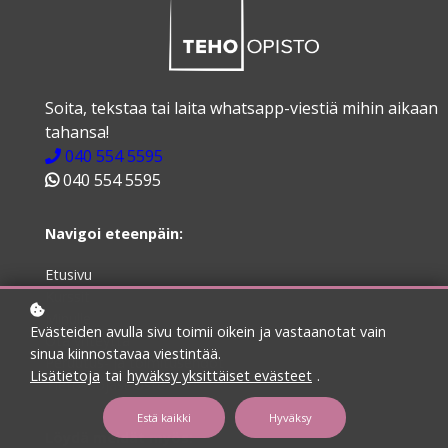
Soita, tekstaa tai laita whatsapp-viestiä mihin aikaan
tahansa!
040 554 5595
040 554 5595
Navigoi eteenpäin:
Etusivu
Kurssit
Minulle
Evästeiden avulla sivu toimii oikein ja vastaanotat vain
Ota yhteyttä
sinua kiinnostavaa viestintää.
Peruutus- ja toimitusehdot
Lisätietoja
tai
hyväksy yksittäiset evästeet
.
Tietosuojaseloste
Estä kaikki
Hyväksy
Löydä meidät myös: