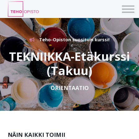
KURSSIT
BLOGIT
TAIDEPAJAT
ILMOITTAUDU
Teho-Opiston suosituin kurssi!
KIRJAUDU TEHOVERKKOON
TEKNIIKKA-Etäkurssi
(Takuu)
ORIENTAATIO
NÄIN KAIKKI TOIMII