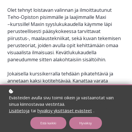
Olet tehnyt loistavan valinnan ja ilmoittautunut
Teho-Opiston pisimmälle ja laajimmalle Maxi
–kurssille! Maxin syyslukukaudella käymme läpi
perusteellisesti pääsykokeessa tarvittavat
piirustus-, maalaustekniikat, sekä kuvan tekemisen
perusteoriat, joiden avulla opit kehittämään omaa
visuaalista ilmaisuasi.
Kevätlukukaudella
paneudumme sitten alakohtaisiin sisältöihin.
Jokaisella kurssikerralla tehdään pikatehtäviä ja
annetaan kaksi kotitehtävää. Kanattaa varata
opetusmateriaalien läpikäymiseen ja pikatehtäviin
yhteensä noin kolme tuntia aikaa, ja molempiin
Evästeiden avulla sivu toimii oikein ja vastaanotat vain
kotitehtäviin myös kolme tuntia per tehtävä. Voit
sinua kiinnostavaa viestintää.
jaksottaa opiskeluasi oman aikataulusi mukaan.
Lisätietoja
tai
hyväksy yksittäiset evästeet
.
Alla on tärkeää tietoa kurssin käytännön
Estä kaikki
Hyväksy
järjestelyistä ja Takuu-kurssiisi kuuluvista