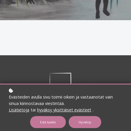
Evästeiden avulla sivu toimii oikein ja vastaanotat vain
sinua kiinnostavaa viestintää.
Soita, tekstaa tai laita whatsapp-viestiä mihin aikaan
Lisätietoja
tai
hyväksy yksittäiset evästeet
.
tahansa!
040 554 5595
Estä kaikki
Hyväksy
040 554 5595