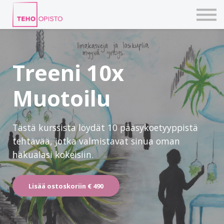
KURSSIT
BLOGIT
TAIDEPAJAT
ILMOITTAUDU
Treeni 10x
KIRJAUDU TEHOVERKKOON
Muotoilu
Tästä kurssista löydät 10 pääsykoetyyppistä
tehtävää, jotka valmistavat sinua oman
hakualasi kokeisiin.
Lisää ostoskoriin
€ 490