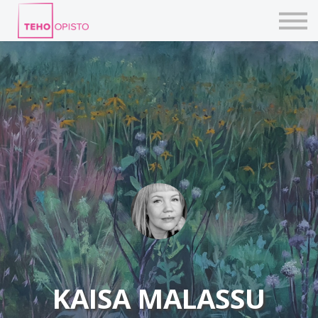
KURSSIT
BLOGIT
TAIDEPAJAT
ILMOITTAUDU
KIRJAUDU TEHOVERKKOON
KAISA MALASSU