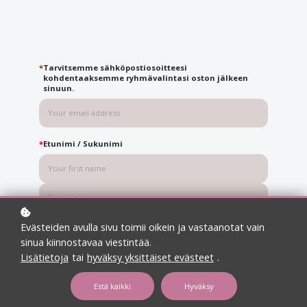
*
Tarvitsemme sähköpostiosoitteesi
kohdentaaksemme ryhmävalintasi oston jälkeen
sinuun.
*
Etunimi / Sukunimi
Evästeiden avulla sivu toimii oikein ja vastaanotat vain
Valitse itsellesi sopiva
sinua kiinnostavaa viestintää.
Liveverkkoryhmä.
Lisätietoja
tai
hyväksy yksittäiset evästeet
.
Estä kaikki
Hyväksy
TILA & MUOTO LIVEVERKKORYHMÄT