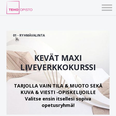
KURSSIT
BLOGIT
TAIDEPAJAT
ILMOITTAUDU
KIRJAUDU TEHOVERKKOON
01 - RYHMÄVALINTA
KEVÄT MAXI
LIVEVERKKOKURSSI
TARJOLLA VAIN TILA & MUOTO SEKÄ
KUVA & VIESTI -OPISKELIJOILLE
Valitse ensin itsellesi sopiva
opetusryhmä!