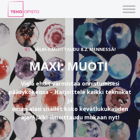
KURSSIT
BLOGIT
TAIDEPAJAT
ILMOITTAUDU
KIRJAUDU TEHOVERKKOON
JÄLKI-
ILMOITTAUDU 8.2. MENNESSÄ!
MAXI: MUOTI
Vielä ehdit varmistaa onnistumisesi
pääsykokeissa – Harjoittele kaikki tekniikat
ja
oman alasi sisällöt koko kevätlukukauden
ajan! Jälki-ilmoittaudu mukaan nyt!