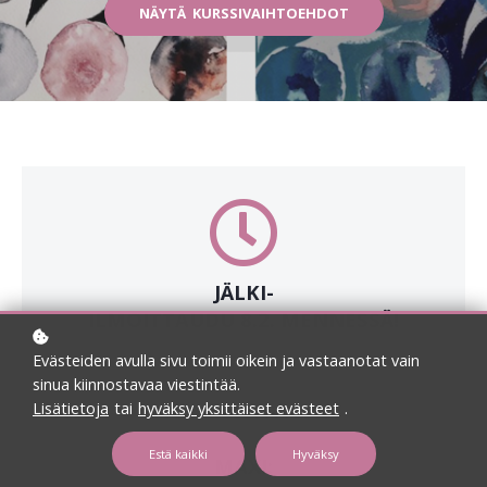
NÄYTÄ KURSSIVAIHTOEHDOT
JÄLKI-
ILMOITTAUDU 8.2. MENNESSÄ!
Evästeiden avulla sivu toimii oikein ja vastaanotat vain
sinua kiinnostavaa viestintää.
Lisätietoja
tai
hyväksy yksittäiset evästeet
.
Estä kaikki
Hyväksy
MAXI: