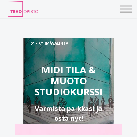
KURSSIT
BLOGIT
TAIDEPAJAT
ILMOITTAUDU
KIRJAUDU TEHOVERKKOON
01 - RYHMÄVALINTA
MIDI TILA &
MUOTO
STUDIOKURSSI
Varmista paikkasi ja
osta nyt!