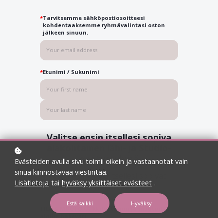
*
Tarvitsemme sähköpostiosoitteesi
kohdentaaksemme ryhmävalintasi oston
jälkeen sinuun.
*
Etunimi / Sukunimi
Valitse ensin itsellesi sopiva
alakohtainen lähi- ja Studio-
opetusryhmä
Evästeiden avulla sivu toimii oikein ja vastaanotat vain
sinua kiinnostavaa viestintää.
Merkitse kaikki itsellesi sopivat
Lisätietoja
tai
hyväksy yksittäiset evästeet
.
ajankohdat
Estä kaikki
Hyväksy
TILA & MUOTO (Arkkitehtuurin ja muotoilun
aloille hakevat)