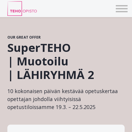
KURSSIT
BLOGIT
TAIDEPAJAT
ILMOITTAUDU
OUR GREAT OFFER
KIRJAUDU TEHOVERKKOON
SuperTEHO
| Muotoilu
| LÄHIRYHMÄ 2
10 kokonaisen päivän kestävää opetuskertaa
opettajan johdolla viihtyisissä
opetustiloissamme 19.3. – 22.5.2025