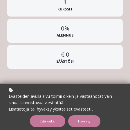
1
KURSSIT
0%
ALENNUS
€ 0
SÄÄSTÖSI
Lisää ostoskoriin
€ 1 390
€ 990
Evästeiden avulla sivu toimii oikein ja vastaanotat vain
sinua kiinnostavaa viestintää.
Lisätietoja
tai
hyväksy yksittäiset evästeet
.
Estä kaikki
Hyväksy