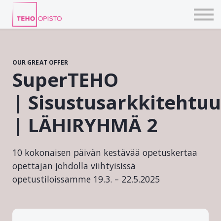
KURSSIT
BLOGIT
TAIDEPAJAT
ILMOITTAUDU
OUR GREAT OFFER
KIRJAUDU TEHOVERKKOON
SuperTEHO
| Sisustusarkkitehtuu
| LÄHIRYHMÄ 2
10 kokonaisen päivän kestävää opetuskertaa
opettajan johdolla viihtyisissä
opetustiloissamme 19.3. – 22.5.2025