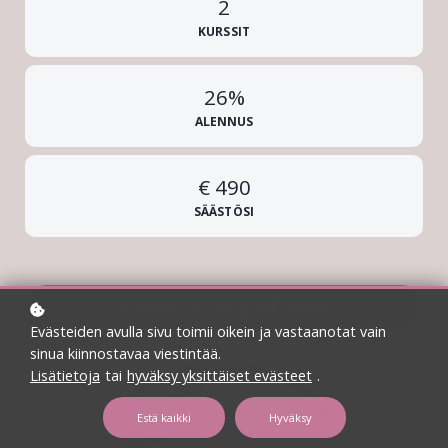
2
KURSSIT
26%
ALENNUS
€ 490
SÄÄSTÖSI
Lisää ostoskoriin
€ 1 390
€ 1 880
Evästeiden avulla sivu toimii oikein ja vastaanotat vain
sinua kiinnostavaa viestintää.
Lisätietoja
tai
hyväksy yksittäiset evästeet
.
Estä kaikki
Hyväksy