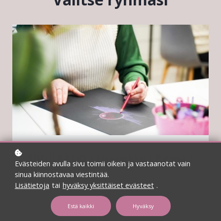
6 KOETEHTÄVÄÄ
SIMULAATIO | Liveverkko | Ryhmä 1
Evästeiden avulla sivu toimii oikein ja vastaanotat vain
sinua kiinnostavaa viestintää.
LIVE OPETUS ZOOMISSA
Lisätietoja
tai
hyväksy yksittäiset evästeet
.
Ma 11.5, Ti 12.5 ja Ke 13.5.2026
Klo 9:00 - 17:00
Estä kaikki
Hyväksy