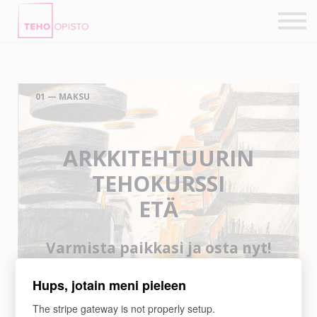
KURSSIT
BLOGIT
TAIDEPAJAT
ILMOITTAUDU
KIRJAUDU TEHOVERKKOON
01 — MAKSU
ARKKITEHTUURIN
TEHOKURSSI
ETÄ
Varmista paikkasi ja osta nyt!
Hups, jotain meni pieleen
The stripe gateway is not properly setup.
Tilauksen Tiedot