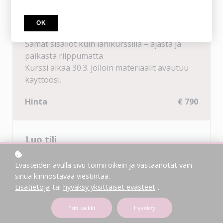
KURSSI
OK
TEHO | Arkkitehtuuri | ETÄKURSSI
Samat sisällöt kuin lähikurssilla – ajasta ja
paikasta riippumatta
Kurssi alkaa 30.3. jolloin materiaalit avautuu
käyttöösi.
Hinta
€ 790
Luo tili
*
MIKÄ ON NIMESI?
Evästeiden avulla sivu toimii oikein ja vastaanotat vain
sinua kiinnostavaa viestintää.
Lisätietoja
tai
hyväksy yksittäiset evästeet
.
*
MIKÄ ON SÄHKÖPOSTIOSOITTEESI?
Estä kaikki
Hyväksy