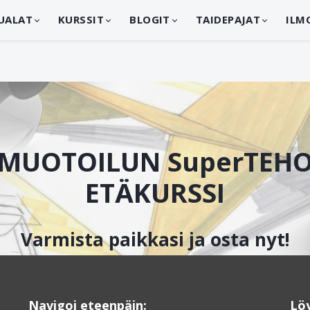
UALAT
KURSSIT
BLOGIT
TAIDEPAJAT
ILM
MUOTOILUN SuperTEH
ETÄKURSSI
Varmista paikkasi ja osta nyt!
Navigoi eteenpäin:
Lö