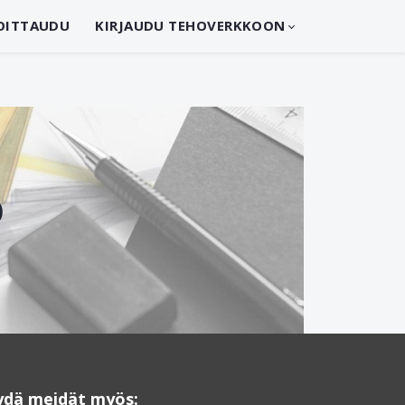
OITTAUDU
KIRJAUDU TEHOVERKKOON
O
ydä meidät myös: