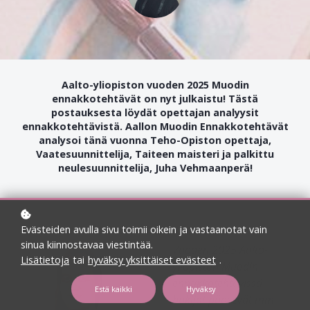
Aalto-yliopiston vuoden 2025 Muodin
ennakkotehtävät on nyt julkaistu! Tästä
postauksesta löydät opettajan analyysit
ennakkotehtävistä. Aallon Muodin Ennakkotehtävät
analysoi tänä vuonna Teho-Opiston opettaja,
Vaatesuunnittelija, Taiteen maisteri ja palkittu
neulesuunnittelija, Juha Vehmaanperä!
Evästeiden avulla sivu toimii oikein ja vastaanotat vain
sinua kiinnostavaa viestintää.
Vuoden 2025 Aalto-
Lisätietoja
tai
hyväksy yksittäiset evästeet
.
yliopiston Muodin
ennakkotehtävissä
Estä kaikki
Hyväksy
hakijat pääsevät mm.