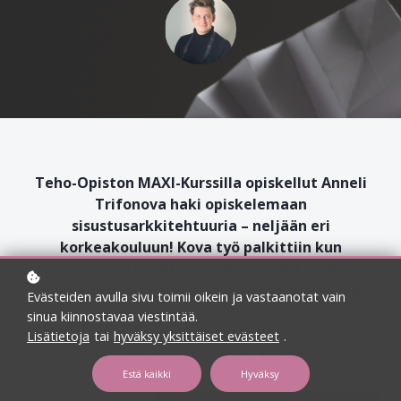
Teho-Opiston MAXI-Kurssilla opiskellut Anneli
Trifonova haki opiskelemaan
sisustusarkkitehtuuria – neljään eri
korkeakouluun! Kova työ palkittiin kun
sähköpostiin kilahti pääsykoekutsut kaikista
hakukohteista! Annetaanpa Annelin itsensä
Evästeiden avulla sivu toimii oikein ja vastaanotat vain
kertoa ajatuksiaan hakuprosessista ja
sinua kiinnostavaa viestintää.
ennakkotehtävien tekemisestä. Jatka lukemista
Lisätietoja
tai
hyväksy yksittäiset evästeet
.
ja katso kuvat upeistä töistä!
Estä kaikki
Hyväksy