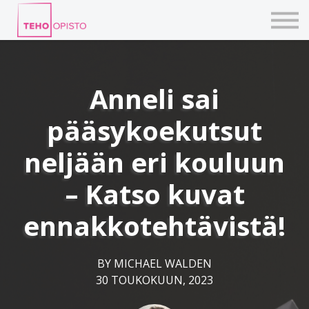
KURSSIT
BLOGIT
TAIDEPAJAT
ILMOITTAUDU
Anneli sai
KIRJAUDU TEHOVERKKOON
pääsykoekutsut
neljään eri kouluun
– Katso kuvat
ennakko­tehtävistä!
BY MICHAEL WALDEN
30 TOUKOKUUN, 2023