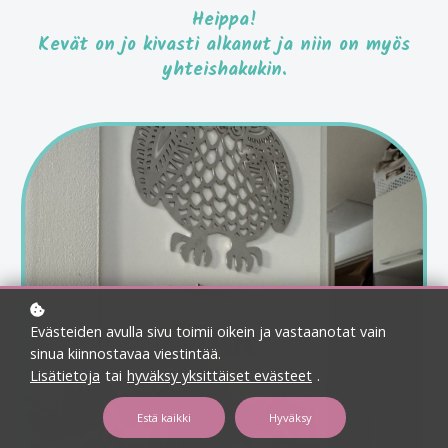
Heippa!
Kevät on jo kivasti alkanut ja niin on myös
yhteishakukin.
Evästeiden avulla sivu toimii oikein ja vastaanotat vain
sinua kiinnostavaa viestintää.
Lisätietoja
tai
hyväksy yksittäiset evästeet
.
Estä kaikki
Hyväksy