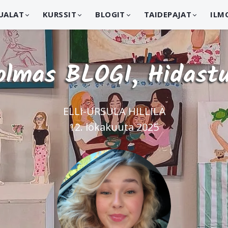
UALAT
KURSSIT
BLOGIT
TAIDEPAJAT
ILM
olmas BLOGI, Hidastu
ELLI-URSULA HILLILÄ
12. lokakuuta 2025