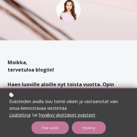
Moikka,
tervetuloa blogiin!
Haen luoville aloille nyt toista vuotta. Opin
ensimmäisestä haku kerrasta paljon. Mitä
tekisin toisin?
Evästeiden avulla sivu toimii oikein ja vastaanotat vain
sinua kiinnostavaa viestintää.
Yksi oivalluksista on, että en etsisi täydellistä
Lisätietoja
tai
hyväksy yksittäiset evästeet
.
työtä, vaan keskityn hienoon ideaan. Kun aloitin,
ajattelin, että hyvän työn saa aikaan vaan
Estä kaikki
Hyväksy
täydellisillä piirustus- ja maalaustaidoilla. Se ei