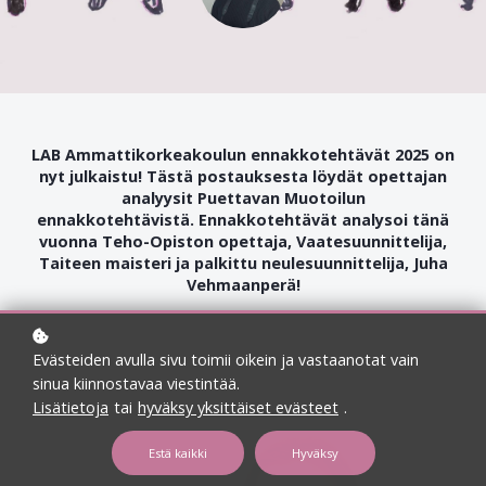
LAB Ammattikorkeakoulun ennakkotehtävät 2025 on
nyt julkaistu! Tästä postauksesta löydät opettajan
analyysit Puettavan Muotoilun
ennakkotehtävistä. Ennakkotehtävät analysoi tänä
vuonna Teho-Opiston opettaja, Vaatesuunnittelija,
Taiteen maisteri ja palkittu neulesuunnittelija, Juha
Vehmaanperä!
Evästeiden avulla sivu toimii oikein ja vastaanotat vain
sinua kiinnostavaa viestintää.
Lisätietoja
tai
hyväksy yksittäiset evästeet
.
Estä kaikki
Hyväksy