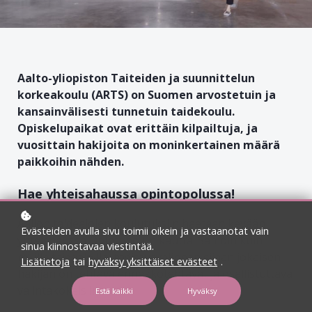
Aalto-yliopiston Taiteiden ja suunnittelun
korkeakoulu (ARTS) on Suomen arvostetuin ja
kansainvälisesti tunnetuin taidekoulu.
Opiskelupaikat ovat erittäin kilpailtuja, ja
vuosittain hakijoita on moninkertainen määrä
paikkoihin nähden.
Hae yhteisahaussa opintopolussa!
Aallon taidealojen koulutuksiin haetaan kevään
Evästeiden avulla sivu toimii oikein ja vastaanotat vain
yhteishaussa Opintopolun kautta. Samoin kuin
sinua kiinnostavaa viestintää.
muilla taidealoilla, todistusvalinnan sijaan jokaisen
Lisätietoja
tai
hyväksy yksittäiset evästeet
.
hakijan on tehtävä ennakkotehtävät ja osallistuttava
valintakokeisiin.
Estä kaikki
Hyväksy