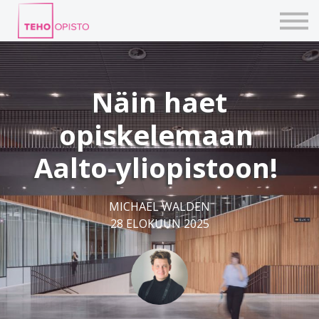
KURSSIT
BLOGIT
TAIDEPAJAT
ILMOITTAUDU
Näin haet
KIRJAUDU TEHOVERKKOON
opiskelemaan
Aalto-yliopistoon!
MICHAEL WALDEN
28 ELOKUUN 2025