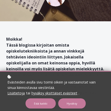
Moikka!
Tässä blogissa kirjoitan omista
opiskelutekniikoista ja annan vinkkejä
tehtävien ideointiin liittyen. Jokaisella
opiskelijalla on omat keinonsa oppia, hyvillä
keinoilla voi myös lisätä opiskelun mielekkyyttä.
Opiskellessani piirtämistä ja maalaamista olen
huomannut, että oppiminen ei tapahdu vain
Evästeiden avulla sivu toimii oikein ja vastaanotat vain
käsien kautta, vaan myös havainnoinnin ja
sinua kiinnostavaa viestintää.
ajattelun tasolla. Millaiset opiskelutekniikat
Lisätietoja
tai
hyväksy yksittäiset evästeet
.
toimivat minulle parhaiten ja miksi?
Estä kaikki
Hyväksy
Saamme joka tunti kaksi kotitehtävää,