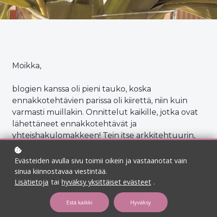
Moikka,
blogien kanssa oli pieni tauko, koska
ennakkotehtävien parissa oli kiirettä, niin kuin
varmasti muillakin. Onnittelut kaikille, jotka ovat
lähettäneet ennakkotehtävät ja
yhteishakulomakkeen! Tein itse arkkitehtuurin,
sekä sisustusarkkitehtuurin ennakkotehtävät.
Samalla kävin täyspäiväisesti töissä, ja olin myös
Evästeiden avulla sivu toimii oikein ja vastaanotat vain
korottamassa äidinkielen yo-kokeet. Paljon
sinua kiinnostavaa viestintää.
Lisätietoja
tai
hyväksy yksittäiset evästeet
.
hommaa on ollut, mutta nyt stressi alkaa
lievittämään. Toivottavasti jokaisen tehtävät
Estä kaikki
Hyväksy
onnistuivat ja niihin voi olla tyytyväinen!