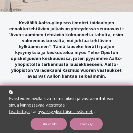
Keväällä Aalto-yliopisto ilmoitti taidealojen
ennakkotehtävien julkaisun yhteydessä seuraavasti:
“Avun saaminen tehtäviin kolmannelta taholta, esim.
valmennuskurssilta, voi johtaa tehtävien
hylkäämiseen”. Tämä lauseke herätti paljon
kysymyksiä ja keskustelua myös Teho-Opiston
opiskelijoiden keskuudessa, joten pyysimme Aalto-
yliopistolta tarkennusta lausekkeeseen. Aalto-
yliopiston Varadekaani Rasmus Vuoren vastaukset
avasivat Aallon kantaa selkeämmin.
AALTO-YLIOPISTON VASTAUS –
Evästeiden avulla sivu toimii oikein ja vastaanotat vain
VALMENNUSKURSSILLE SAA OSALLISTUA
sinua kiinnostavaa viestintää.
Lisätietoja
tai
hyväksy yksittäiset evästeet
.
Estä kaikki
Hyväksy