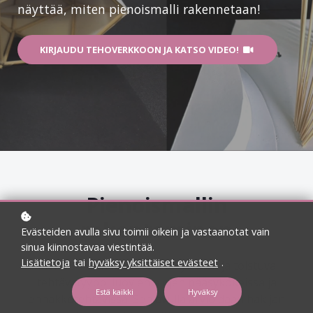
näyttää, miten pienoismalli rakennetaan!
KIRJAUDU TEHOVERKKOON JA KATSO VIDEO!
Pienoismallin
rakentaminen
Evästeiden avulla sivu toimii oikein ja vastaanotat vain
sinua kiinnostavaa viestintää.
Lisätietoja
tai
hyväksy yksittäiset evästeet
.
Pienoismallin rakentelu on yleinen ja toistuva
tehtävätyyppi luovien alojen pääsykokeissa ja
Estä kaikki
Hyväksy
ennakkotehtävissä. Sen avulla arvioidaan hakijan