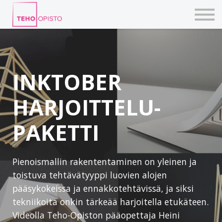
KURSSIT
BLOGIT
TAIDEPAJAT
ILMOITTAUDU
KIRJAUDU TEHOVERKKOON
INKTOBER
HARJOITTELU-
PAKETTI
Pienoismallin rakententaminen on yleinen ja
toistuva tehtävätyyppi luovien alojen
pääsykokeissa ja ennakkotehtävissä, ja siksi
tekniikoita onkin tärkeää harjoitella etukäteen.
Videolla Teho-Opiston pääopettaja Heini