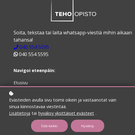
Soita, tekstaa tai laita whatsapp-viestiä mihin aikaan
tahansa!
040 554 5595
040 554 5595
Navigoi eteenpäin:
Etusivu
Kurssit
Minulle
Evästeiden avulla sivu toimii oikein ja vastaanotat vain
Ota yhteyttä
sinua kiinnostavaa viestintää.
Peruutus- ja toimitusehdot
Lisätietoja
tai
hyväksy yksittäiset evästeet
.
Tietosuojaseloste
Estä kaikki
Hyväksy
Löydä meidät myös: