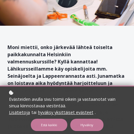
Moni miettii, onko järkevää lähteä toiselta
paikkakunnalta Helsinkiin
valmennuskurssille? Kyllä kannattaa!
Lähikursseillamme käy opiskelijoita mm.
Seinäjoelta ja Lappeenrannasta asti. Junamatka
on loistava aika hyödyntää harjoitteluun ja
kurssitehtävien tekemiseen! Kerran viikossa
Lähitoteutuksena järjestettävät
Evästeiden avulla sivu toimii oikein ja vastaanotat vain
valmennuskurssimme tarjoavat yhdistelmän
sinua kiinnostavaa viestintää.
korkeatasoista opetusta, vertaistukea ja
Lisätietoja
tai
hyväksy yksittäiset evästeet
.
inspiroivaa oppimisympäristöä. Jatka lukemista
Estä kaikki
Hyväksy
ja ota selvää, sopisiko lähikurssilla opiskelu
Helsingin ytimessä juuri sinulle!