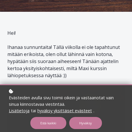
Hei!
Ihanaa sunnuntaita! Tällä viikolla ei ole tapahtunut
mitään erikoista, olen ollut lähinnä vain kotona,
hypätään siis suoraan aiheeseen! Tänään ajattelin
kertoa yksityiskohtaisesti, miltä Maxi kurssin
lähiopetuksessa näyttää :))
Evästeiden avulla sivu toimii oikein ja vastaanotat vain
sinua kiinnostavaa viestintää.
Lisätietoja
tai
hyväksy yksittäiset evästeet
.
Estä kaikki
Hyväksy