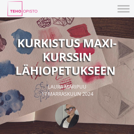
KURSSIT
BLOGIT
TAIDEPAJAT
ILMOITTAUDU
KURKISTUS MAXI-
KIRJAUDU TEHOVERKKOON
KURSSIN
LÄHIOPETUKSEEN
LAURA MARIPUU
17 MARRASKUUN 2024