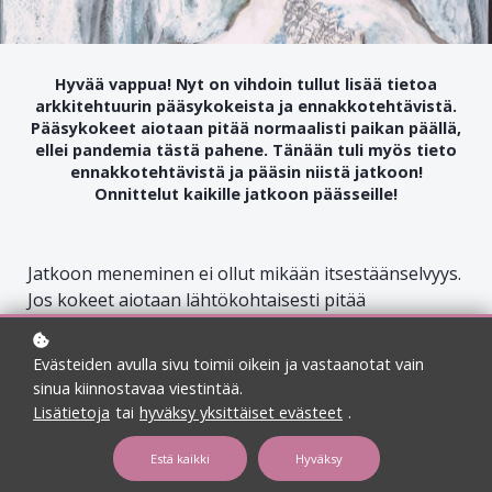
Hyvää vappua! Nyt on vihdoin tullut lisää tietoa
arkkitehtuurin pääsykokeista ja ennakkotehtävistä.
Pääsykokeet aiotaan pitää normaalisti paikan päällä,
ellei pandemia tästä pahene. Tänään tuli myös tieto
ennakkotehtävistä ja pääsin niistä jatkoon!
Onnittelut kaikille jatkoon päässeille!
Jatkoon meneminen ei ollut mikään itsestäänselvyys.
Jos kokeet aiotaan lähtökohtaisesti pitää
normaalisti, niin on varmasti pakko karsia enemmän
porukkaa ennakkotehtävissä tartuntariskin
Evästeiden avulla sivu toimii oikein ja vastaanotat vain
vähentämiseksi. Esimerkiksi viime vuonna piirrustus-
sinua kiinnostavaa viestintää.
ja suunnittelukokeissa oli kuitenkin paljon porukkaa
Lisätietoja
tai
hyväksy yksittäiset evästeet
.
paikalla. Tässä postauksessa avaan enemmän omia
arkkitehtuurin ennakkotehtäviäni ja prosessia
Estä kaikki
Hyväksy
niiden takana.