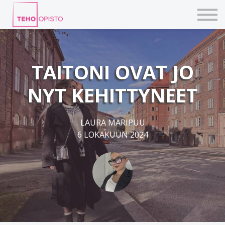
KURSSIT
BLOGIT
TAIDEPAJAT
ILMOITTAUDU
TAITONI OVAT JO
KIRJAUDU TEHOVERKKOON
NYT KEHITTYNEET
LAURA MARIPUU
6 LOKAKUUN 2024