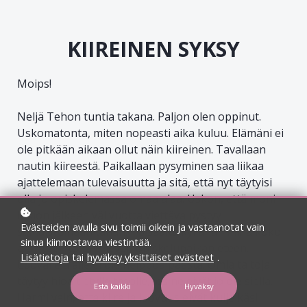
KIIREINEN SYKSY
Moips!
Neljä Tehon tuntia takana. Paljon olen oppinut.
Uskomatonta, miten nopeasti aika kuluu. Elämäni ei
ole pitkään aikaan ollut näin kiireinen. Tavallaan
nautin kiireestä. Paikallaan pysyminen saa liikaa
ajattelemaan tulevaisuutta ja sitä, että nyt täytyisi
olla jo opiskelemassa omaa alaa. Uskon, että moni
lukion jälkeen välivuotta viettävä pystyy
Evästeiden avulla sivu toimii oikein ja vastaanotat vain
samaistumaan tähän. Toisaalta kyllähän minä koko
sinua kiinnostavaa viestintää.
ajan teen töitä tulevan opiskelupaikan eteen.
Lisätietoja
tai
hyväksy yksittäiset evästeet
.
Luovalle alalle ei ole helppoa päästä. Omia taitoja
täytyy hioa tietylle tasolle, jos ne eivät jo ole siellä.
Estä kaikki
Hyväksy
Harmi vain, että kiire ja luovuus eivät kulje käsi