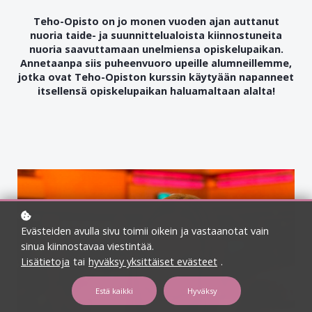
Teho-Opisto on jo monen vuoden ajan auttanut
nuoria taide- ja suunnittelualoista kiinnostuneita
nuoria saavuttamaan unelmiensa opiskelupaikan.
Annetaanpa siis puheenvuoro upeille alumneillemme,
jotka ovat Teho-Opiston kurssin käytyään napanneet
itsellensä opiskelupaikan haluamaltaan alalta!
Evästeiden avulla sivu toimii oikein ja vastaanotat vain
sinua kiinnostavaa viestintää.
Lisätietoja
tai
hyväksy yksittäiset evästeet
.
Estä kaikki
Hyväksy