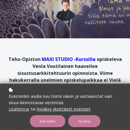
Teho-Opiston
MAXI STUDIO -Kurssilla
opiskeleva
Venla Voutilainen haaveilee
sisustusarkkitehtuurin opinnoista. Viime
hakukerralla unelmien opiskelupaikkaa ei Vielä
saatu, mutta tänä vuonna yritetäään uudestaan
entistä itsevarmempana! Venla palautti
Evästeiden avulla sivu toimii oikein ja vastaanotat vain
Ennakkotehtävät Aalto-yliopistoon,
sinua kiinnostavaa viestintää.
Metropoliaan ja LAB Muotoiluinstituuttiin, ja sai
Lisätietoja
tai
hyväksy yksittäiset evästeet
.
kun saikin kutsun pääsykokeisiin kaikista
kouluista! Katso kuvat Venlan
Estä kaikki
Hyväksy
Ennakkotehtävistä ja lue hänen ajatuksiaan