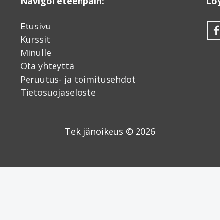
Navigoi eteenpäin:
Lö
Etusivu
Kurssit
Minulle
Ota yhteyttä
Peruutus- ja toimitusehdot
Tietosuojaseloste
Tekijänoikeus © 2026