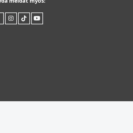
ydä meidät myös: