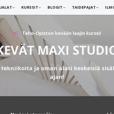
UALAT
KURSSIT
BLOGIT
TAIDEPAJAT
ILM
Teho-Opiston kevään laajin kurssi!
KEVÄT MAXI STUDI
 tekniikoita ja oman alasi keskeisiä si
ajan!