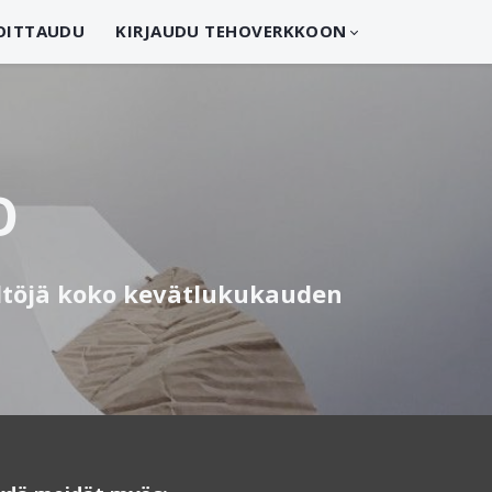
OITTAUDU
KIRJAUDU TEHOVERKKOON
O
sältöjä koko kevätlukukauden