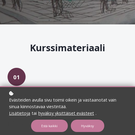
Kurssimateriaali
01
Tervetuloa Perspektiivi -kurssille!
Evästeiden avulla sivu toimii oikein ja vastaanotat vain
sinua kiinnostavaa viestintää.
Infoa kurssista
Lisätietoja
tai
hyväksy yksittäiset evästeet
.
Lähikurssi: Saapuminen Teholle
Estä kaikki
Hyväksy