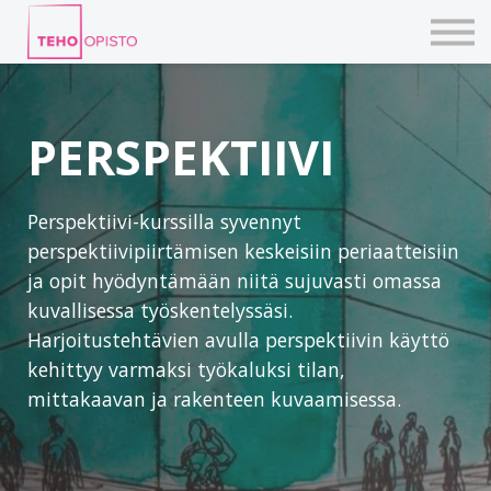
KURSSIT
BLOGIT
TAIDEPAJAT
ILMOITTAUDU
PERSPEKTIIVI
KIRJAUDU TEHOVERKKOON
Perspektiivi-kurssilla syvennyt
perspektiivipiirtämisen keskeisiin periaatteisiin
ja opit hyödyntämään niitä sujuvasti omassa
kuvallisessa työskentelyssäsi.
Harjoitustehtävien avulla perspektiivin käyttö
kehittyy varmaksi työkaluksi tilan,
mittakaavan ja rakenteen kuvaamisessa.