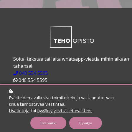
Soita, tekstaa tai laita whatsapp-viestiä mihin aikaan
tahansa!
040 554 5595
040 554 5595
Navigoi eteenpäin:
Evästeiden avulla sivu toimii oikein ja vastaanotat vain
sinua kiinnostavaa viestintää.
Etusivu
Lisätietoja
tai
hyväksy yksittäiset evästeet
.
Kurssit
Minulle
Estä kaikki
Hyväksy
Ota yhteyttä