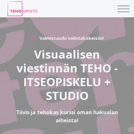
KURSSIT
BLOGIT
TAIDEPAJAT
ILMOITTAUDU
Valmistaudu valintakokeisiin!
KIRJAUDU TEHOVERKKOON
Visuaalisen
viestinnän TEHO -
ITSEOPISKELU +
STUDIO
Tiivis ja tehokas kurssi oman hakualan
aiheista!