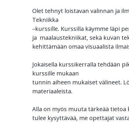
Olet tehnyt loistavan valinnan ja i
Tekniikka
–kurssille. Kurssilla käymme läpi p
ja maalaustekniikat, sekä kuvan tek
kehittämään omaa visuaalista ilmai
Jokaisella kurssikerralla tehdään p
kurssille mukaan
tunnin aiheen mukaiset välineet. Löy
materiaaleista.
Alla on myös muuta tärkeää tietoa k
tulee kysyttävää, me opettajat va