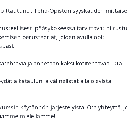
lmoittautunut Teho-Opiston syyskauden mittaise
erusteellisesti pääsykokeessa tarvittavat
piirust
emisen perusteoriat, joiden avulla opit
suasi.
ikatehtäviä ja annetaan kaksi kotitehtävää. Ota
dät aikataulun ja välinelistat alla olevista
urssin käytännön järjestelyistä. Ota yhteyttä, j
staamme mielellämme!