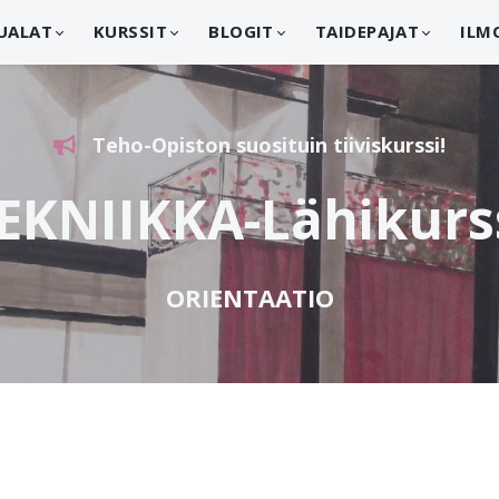
UALAT
KURSSIT
BLOGIT
TAIDEPAJAT
ILM
Teho-Opiston suosituin tiiviskurssi!
EKNIIKKA-Lähikurs
ORIENTAATIO