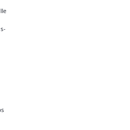
lle
us-
os