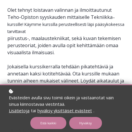
Olet tehnyt loistavan valinnan ja ilmoittautunut
Teho-Opiston syyskauden mittaiselle Tekniikka
–
kurssille! Käymme kurssilla perusteellisesti läpi pääsykokeessa
tarvittavat
piirustus-, maalaustekniikat, sekä kuvan tekemisen
perusteoriat, joiden avulla opit kehittämään omaa
visuaalista ilmaisuasi.
Jokaisella kurssikerralla tehdään pikatehtäviä ja
annetaan kaksi kotitehtävää. Ota kurssille mukaan
tunnin aiheen mukaiset välineet. Löydät aikataulut ja
välinelistat alempaa orientaatiomateriaaleista.
Evästeiden avulla sivu toimii oikein ja vastaanotat vain
Alla on myös muuta tärkeää tietoa kurssin
sinua kiinnostavaa viestintää.
käytännön järjestelyistä. Ota yhteyttä, jos tulee
Lisätietoja
tai
hyväksy yksittäiset evästeet
.
kysyttävää, me
opettajat vastaamme mielellämme!
Estä kaikki
Hyväksy
Terveisin opettajanne,