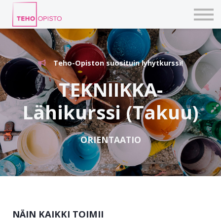
KURSSIT
BLOGIT
TAIDEPAJAT
ILMOITTAUDU
Teho-Opiston suosituin lyhytkurssi!
KIRJAUDU TEHOVERKKOON
TEKNIIKKA-
Lähikurssi (Takuu)
ORIENTAATIO
NÄIN KAIKKI TOIMII