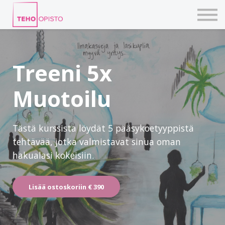
KURSSIT
BLOGIT
TAIDEPAJAT
ILMOITTAUDU
Treeni 5x
KIRJAUDU TEHOVERKKOON
Muotoilu
Tästä kurssista löydät 5 pääsykoetyyppistä
tehtävää, jotka valmistavat sinua oman
hakualasi kokeisiin.
Lisää ostoskoriin
€ 390