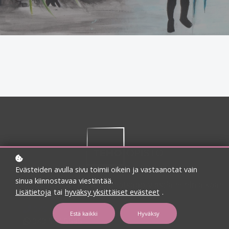
Evästeiden avulla sivu toimii oikein ja vastaanotat vain
sinua kiinnostavaa viestintää.
Soita, tekstaa tai laita whatsapp-viestiä mihin aikaan
Lisätietoja
tai
hyväksy yksittäiset evästeet
.
tahansa!
040 554 5595
Estä kaikki
Hyväksy
040 554 5595