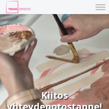
KURSSIT
BLOGIT
TAIDEPAJAT
ILMOITTAUDU
KIRJAUDU TEHOVERKKOON
Kiitos
yhteydenotostanne!