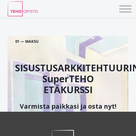
KURSSIT
BLOGIT
TAIDEPAJAT
ILMOITTAUDU
KIRJAUDU TEHOVERKKOON
01 — MAKSU
SISUSTUSARKKITEHTUURI
SuperTEHO
ETÄKURSSI
Varmista paikkasi ja osta nyt!