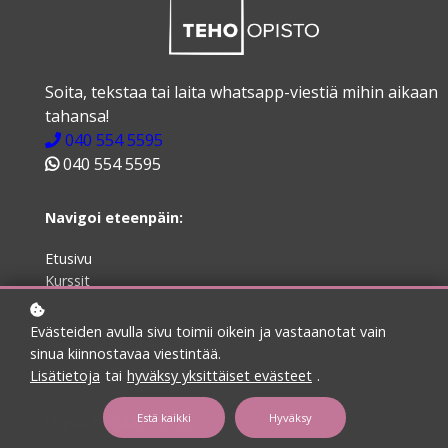
Soita, tekstaa tai laita whatsapp-viestiä mihin aikaan
tahansa!
040 554 5595
040 554 5595
Navigoi eteenpäin:
Etusivu
Kurssit
Minulle
Ota yhteyttä
Evästeiden avulla sivu toimii oikein ja vastaanotat vain
Peruutus- ja toimitusehdot
sinua kiinnostavaa viestintää.
Tietosuojaseloste
Lisätietoja
tai
hyväksy yksittäiset evästeet
.
Estä kaikki
Hyväksy
Löydä meidät myös: